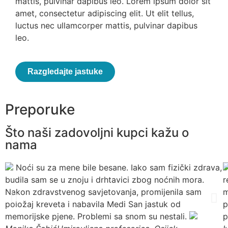
mattis, pulvinar dapibus leo. Lorem ipsum dolor sit
amet, consectetur adipiscing elit. Ut elit tellus,
luctus nec ullamcorper mattis, pulvinar dapibus
leo.
Razgledajte jastuke
Preporuke
Što naši zadovoljni kupci kažu o
nama
Noći su za mene bile besane. Iako sam fizički zdrava,
budila sam se u znoju i drhtavici zbog noćnih mora.
r
Nakon zdravstvenog savjetovanja, promijenila sam
m
položaj kreveta i nabavila Medi San jastuk od
p
memorijske pjene. Problemi sa snom su nestali.
p