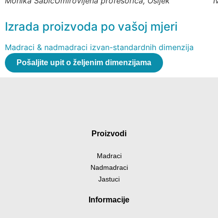
Monika Šabić
Umirovljena profesorica, Osijek
I
Izrada proizvoda po vašoj mjeri
Madraci & nadmadraci izvan-standardnih dimenzija
Pošaljite upit o željenim dimenzijama
Proizvodi
Madraci
Nadmadraci
Jastuci
Informacije